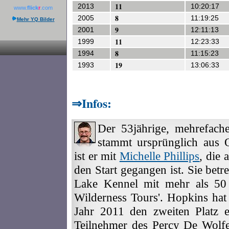
11
2013
10:20:17
www.
flick
r
.com
8
2005
11:19:25
Mehr YQ Bilder
9
2001
12:11:13
11
1999
12:23:33
8
1994
11:15:23
19
1993
13:06:33
Infos:
Der 53jährige, mehrefach
stammt ursprünglich aus Q
ist er mit
Michelle Phillips
, die
den Start gegangen ist. Sie be
Lake Kennel mit mehr als 50 
Wilderness Tours'. Hopkins ha
Jahr 2011 den zweiten Platz e
Teilnehmer des Percy De Wolf