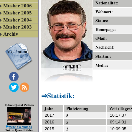
Nationalität:
Musher 2006
Wohnort:
Musher 2005
Musher 2004
Status:
Musher 2003
Homepage:
Archiv
eMail:
Nachricht:
Startnr.:
Media:
Statistik:
Yukon Quest Videos
Jahr
Platzierung
Zeit (Tage:
5
2017
10:17:37
5
2016
09:14:01
Mehr YQ Videos
3
2015
10:09:05
Yukon Quest Bilder